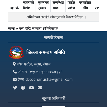
सूचनाको
सूचनाका
सम्बन्धित
फाईल
प्रकाशित
क्र.सं.
शिर्षक
प्रकार
शाखा
साईज
मिति
एक्सन
अभिलेखमा तपाईले खोज्‍नुभएको विवरण भेटिएन ।
जम्मा
०
मध्ये
देखि
सम्मका अभिलेखहरु
सम्पर्क ठेगाना
जिल्ला समन्वय समिति
मधेश प्रदेश, धनुषा, नेपाल
फोन नं: (+९७७)-९८५४०८०९९१
ईमेल: dccodhanusha@gmail.com
सूचना अधिकारी