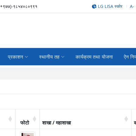
(+९७७)-९८५४०८०९९१
LG LISA स्कोर
A-
प्रकाशन
स्थानीय तह
कार्यक्रम तथा योजना
ऐन नि
फोटो
शाखा / महाशाखा
क