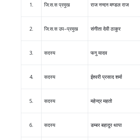
1.
जि.स.स प्रमुख
राज नन्दन मण्डल राज
2.
जि.स.स उप–प्रमुख
संगीता देवी ठाकुर
3.
सदस्य
फगु यादव
4.
सदस्य
ईश्वरी प्रसाद शर्मा
5.
सदस्य
महेन्द्र महतो
6.
सदस्य
डम्बर बहादुर थापा