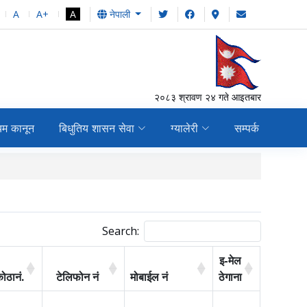
A
A+
A
नेपाली
२०८३ श्रावण २४ गते आइतबार
यम कानून
बिधुतिय शासन सेवा
ग्यालेरी
सम्पर्क
दर रेट २०८२-०८३
Search:
इ-मेल
ोठानं.
टेलिफोन नं
मोबाईल न‌ं
ठेगाना