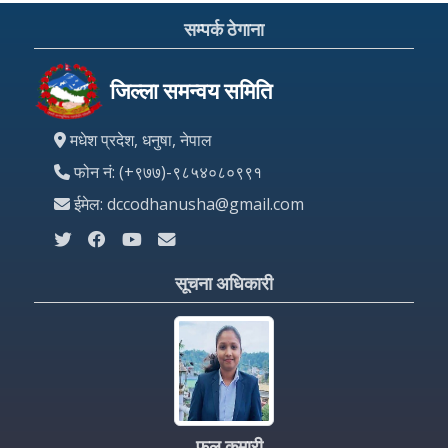
सम्पर्क ठेगाना
जिल्ला समन्वय समिति
मधेश प्रदेश, धनुषा, नेपाल
फोन नं: (+९७७)-९८५४०८०९९१
ईमेल: dccodhanusha@gmail.com
सूचना अधिकारी
फुल कुमारी