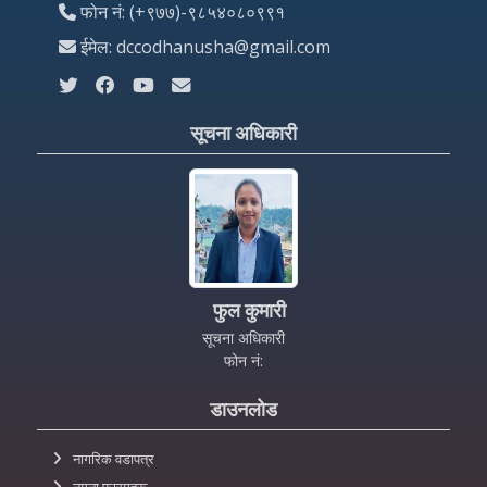
फोन नं: (+९७७)-९८५४०८०९९१
ईमेल: dccodhanusha@gmail.com
सूचना अधिकारी
फुल कुमारी
सूचना अधिकारी
फोन नं:
डाउनलोड
नागरिक वडापत्र