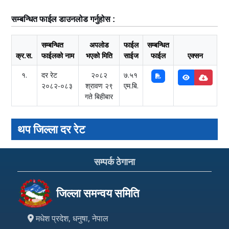
सम्बन्धित फाईल डाउनलोड गर्नुहोस :
सम्बन्धित
अपलोड
फाईल
सम्बन्धित
क्र.स.
फाईलको नाम
भएको मिति
साईज
फाईल
एक्सन
१.
दर रेट
२०८२
७.५१
२०८२-०८३
श्रावण २९
एम.बि.
गते बिहीबार
थप जिल्ला दर रेट
सम्पर्क ठेगाना
जिल्ला समन्वय समिति
मधेश प्रदेश, धनुषा, नेपाल